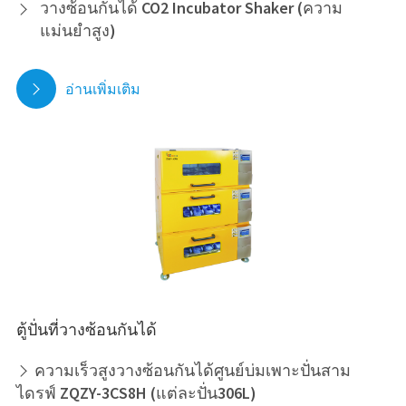
วางซ้อนกันได้ CO2 Incubator Shaker (ความ

แม่นยำสูง)
อ่านเพิ่มเติม

ตู้ปั่นที่วางซ้อนกันได้
ความเร็วสูงวางซ้อนกันได้ศูนย์บ่มเพาะปั่นสาม

ไดรฟ์ ZQZY-3CS8H (แต่ละปั่น306L)