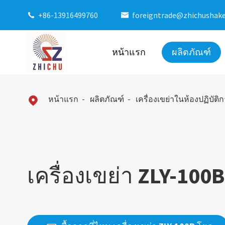
+86-13916499760
foreigntrade@zhichushak


หน้าแรก
ผลิตภัณฑ์
หน้าแรก
ผลิตภัณฑ์
เครื่องเขย่าในห้องปฏิบัติ

เครื่องเขย่า ZLY-100