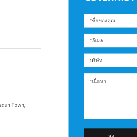
hedun Town,
ส่ง