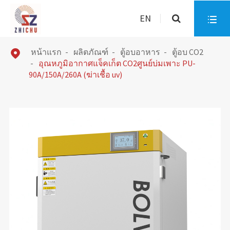
EN

หน้าแรก
ผลิตภัณฑ์
ตู้อบอาหาร
ตู้อบ CO2

อุณหภูมิอากาศแจ็คเก็ต CO2ศูนย์บ่มเพาะ PU-
90A/150A/260A (ฆ่าเชื้อ uv)