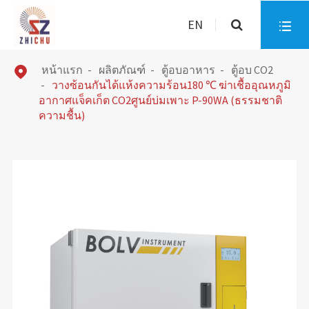
EN

หน้าแรก
ผลิตภัณฑ์
ตู้อบอาหาร
ตู้อบ CO2

วางซ้อนกันได้แห้งความร้อน180 ℃ ฆ่าเชื้ออุณหภูมิ
อากาศแจ็คเก็ต CO2ศูนย์บ่มเพาะ P-90WA (ธรรมชาติ
ความชื้น)