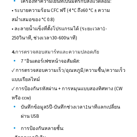
เครื่องทำความเย็นที่เป็นมิตรกับสิ่งแวดล้อม:
• ระบายความร้อน CFC ฟรี (4 °C ถึง60 °C ± ความ
สม่ำเสมอของ °C 0.8)
• ละลายน้ำแข็งที่ตั้งโปรแกรมได้ (ระยะเวลา1-
250วินาที, ช่วงเวลา30-600นาที)
4.การตรวจสอบสมาร์ทและความปลอดภัย
7 "อินเตอร์เฟซหน้าจอสัมผัส:
✓ การตรวจสอบความเร็ว/อุณหภูมิ/ความชื้น/ความเร็ว
แบบเรียลไทม์
✓ การป้องกันรหัสผ่าน + การหมุนแบบสองทิศทาง (CW
หรือ ccw)
บันทึกข้อมูล5ปี-บันทึกช่วงเวลา1นาทีแลกเปลี่ยน
ผ่าน USB
การป้องกันหลายชั้น: