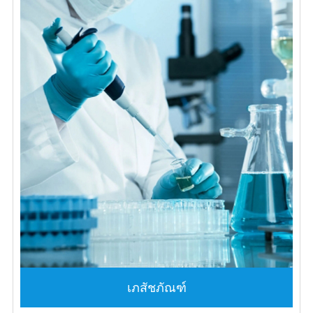
เภสัชภัณฑ์