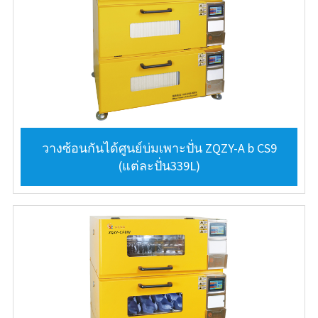
วางซ้อนกันได้ศูนย์บ่มเพาะปั่น ZQZY-A b CS9
(แต่ละปั่น339L)