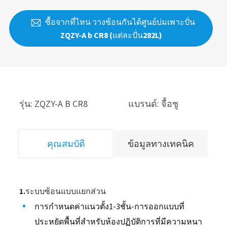
ซื้อจากที่ไหน วางซ้อนกันได้ศูนย์บ่มเพาะปั่น

ZQZY-A b CR8 (แต่ละปั่น282L)
รุ่น: ZQZY-A B CR8
แบรนด์: จื้อชู
คุณสมบัติ
ข้อมูลทางเทคนิค
1.ระบบซ้อนแบบแยกส่วน
การกำหนดค่าแนวตั้ง1-3ชั้น-การออกแบบที่
ประหยัดพื้นที่สำหรับห้องปฏิบัติการที่มีความหนา